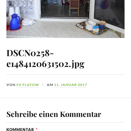
DSCN0258-
e1484120631502.jpg
VON
SV FLATOW
AM
11. JANUAR 2017
Schreibe einen Kommentar
KOMMENTAR
*