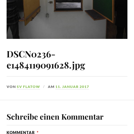
DSCN0236-
e1484119091628.jpg
VON
SV FLATOW
AM
11. JANUAR 2017
Schreibe einen Kommentar
KOMMENTAR
*